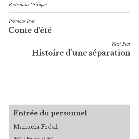
Posté dans
Critique
Navigation
Previous Post
Conte d’été
de
l’article
Next Post
Histoire d’une séparation
Entrée du personnel
Manuela Frésil
2011
France
59’