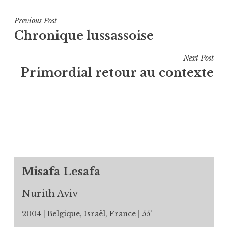
Navigation
Previous Post
Chronique lussassoise
de
l’article
Next Post
Primordial retour au contexte
Misafa Lesafa
Nurith Aviv
2004
Belgique, Israël, France
55’