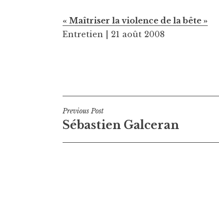
« Maîtriser la violence de la bête »
Entretien | 21 août 2008
Navigation
Previous Post
Sébastien Galceran
de
l’article