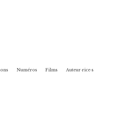
ions
Numéros
Films
Auteur·rice·s