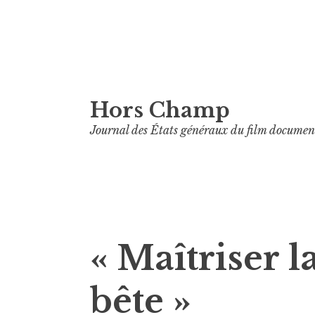
Aller
Hors Champ
au
contenu
Journal des États généraux du film documen
principal
« Maîtriser l
bête »