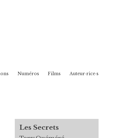
ions
Numéros
Films
Auteur·rice·s
Les Secrets