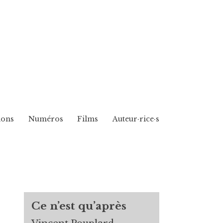
ions
Numéros
Films
Auteur·rice·s
Ce n’est qu’après