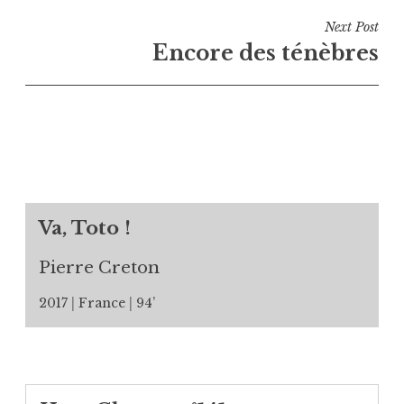
l’article
Next Post
Encore des ténèbres
Va, Toto !
Pierre Creton
2017
France
94’