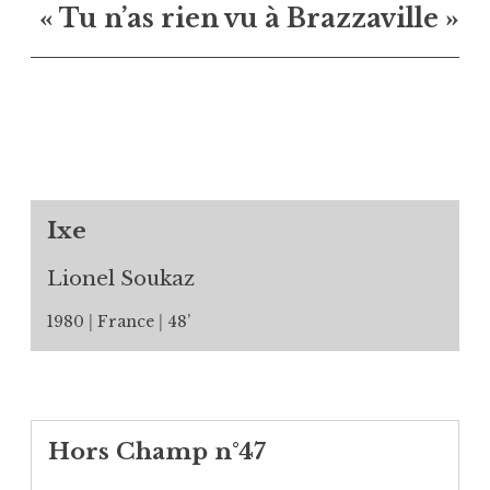
« Tu n’as rien vu à Brazzaville »
Ixe
Lionel Soukaz
1980
France
48’
Hors Champ n°47