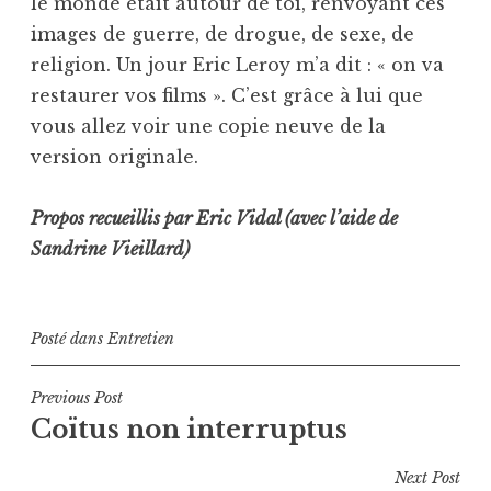
le monde était autour de toi, renvoyant ces
images de guerre, de drogue, de sexe, de
religion. Un jour Eric Leroy m’a dit : « on va
restaurer vos films ». C’est grâce à lui que
vous allez voir une copie neuve de la
version originale.
Propos recueillis par Eric Vidal (avec l’aide de
Sandrine Vieillard)
Posté dans
Entretien
Navigation
Previous Post
Coïtus non interruptus
de
l’article
Next Post