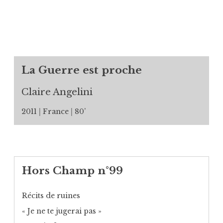
La Guerre est proche
Claire Angelini
2011
France
80’
Hors Champ n°99
Récits de ruines
« Je ne te jugerai pas »