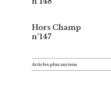
n°148
Hors Champ
n°147
Navigation
Articles plus anciens
des
articles