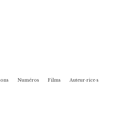
ions
Numéros
Films
Auteur·rice·s