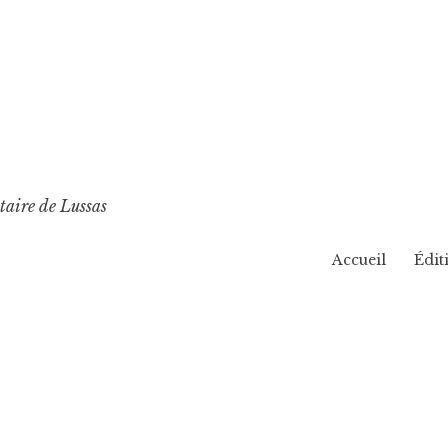
p
taire de Lussas
Accueil
Édit