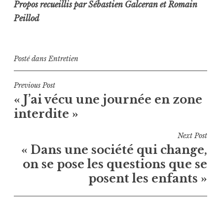
Propos recueillis par Sébastien Galceran et Romain
Peillod
Posté dans
Entretien
Navigation
Previous Post
« J’ai vécu une journée en zone
de
interdite »
l’article
Next Post
« Dans une société qui change,
on se pose les questions que se
posent les enfants »