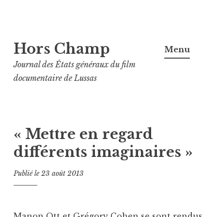
Aller
Hors Champ
au
Menu
contenu
Journal des États généraux du film
principal
documentaire de Lussas
« Mettre en regard
différents imaginaires »
Publié le
23 août 2013
Manon Ott et Grégory Cohen se sont rendus