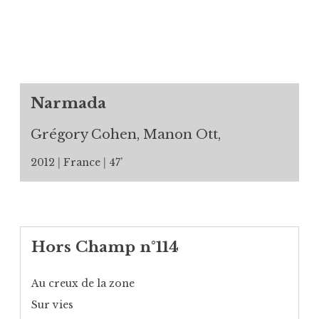
Narmada
Grégory Cohen, Manon Ott,
2012
France
47’
Hors Champ n°114
Au creux de la zone
Sur vies