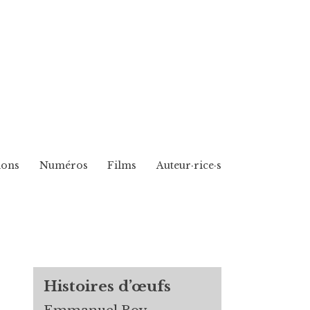
ions
Numéros
Films
Auteur·rice·s
Histoires d’œufs