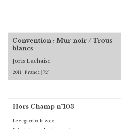
Convention : Mur noir / Trous
blancs
Joris Lachaise
2011
France
72’
Hors Champ n°103
Le regard et la voix