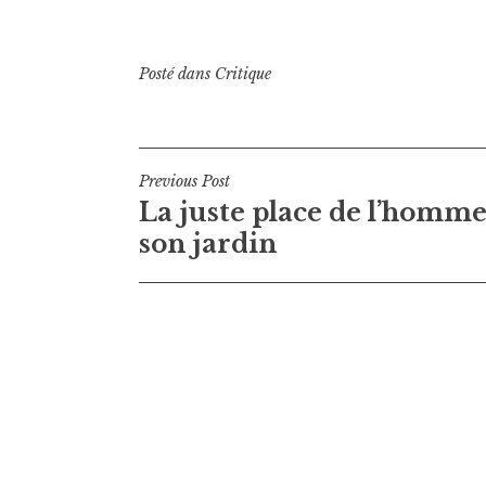
Posté dans
Critique
Navigation
Previous Post
La juste place de l’homme
de
son jardin
l’article