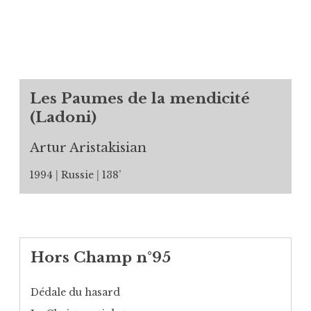
Les Paumes de la mendicité
(Ladoni)
Artur Aristakisian
1994
Russie
138’
Hors Champ n°95
Dédale du hasard