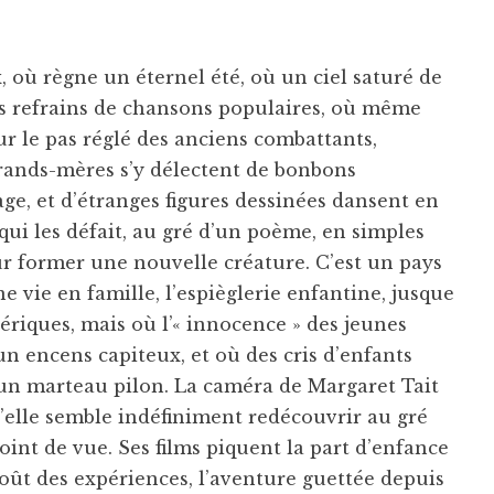
, où règne un éternel été, où un ciel saturé de
ts refrains de chansons populaires, où même
ur le pas réglé des anciens combattants,
grands-mères s’y délectent de bonbons
e, et d’étranges figures dessinées dansent en
 qui les défait, au gré d’un poème, en simples
ur former une nouvelle créature. C’est un pays
e vie en famille, l’espièglerie enfantine, jusque
nériques, mais où l’« innocence » des jeunes
un encens capiteux, et où des cris d’enfants
un marteau pilon. La caméra de Margaret Tait
lle semble indéfiniment redécouvrir au gré
int de vue. Ses films piquent la part d’enfance
oût des expériences, l’aventure guettée depuis