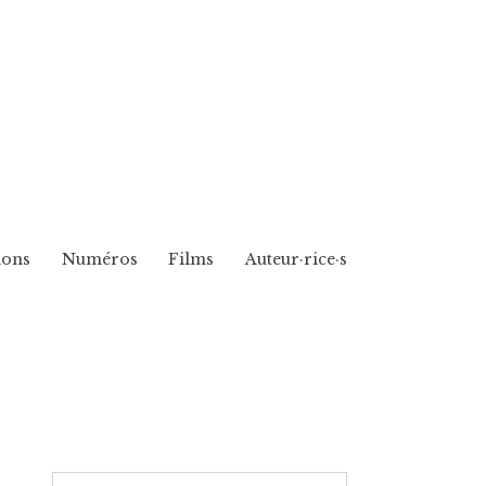
ions
Numéros
Films
Auteur·rice·s