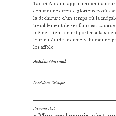
Tait et Aurand appartiennent à deux
confiant des trente glorieuses où s’ap
la déchirure d’un temps où la mégalo
tremblement de ses films est comme 
même attention est portée à la splen
leur quiétude les objets du monde po
les affole.
Antoine Garraud
Posté dans
Critique
Navigation
Previous Post
« Mon seul espoir, c’est m