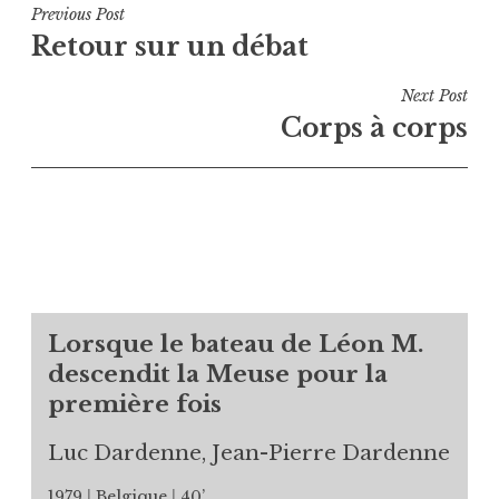
Navigation
Previous Post
Retour sur un débat
de
l’article
Next Post
Corps à corps
Lorsque le bateau de Léon M.
descendit la Meuse pour la
première fois
Luc Dardenne, Jean-Pierre Dardenne
1979
Belgique
40’