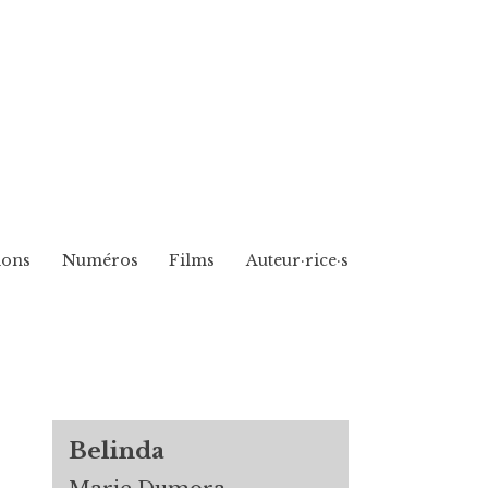
ions
Numéros
Films
Auteur·rice·s
Belinda