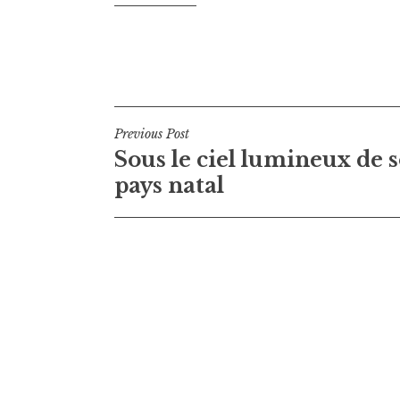
Navigation
Previous Post
Sous le ciel lumineux de 
de
pays natal
l’article