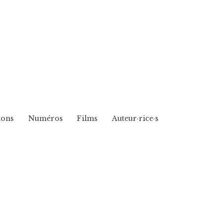
ions
Numéros
Films
Auteur·rice·s