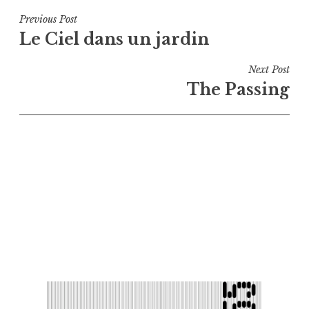
Navigation
Previous Post
Le Ciel dans un jardin
de
l’article
Next Post
The Passing