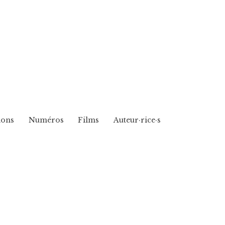
ions
Numéros
Films
Auteur·rice·s