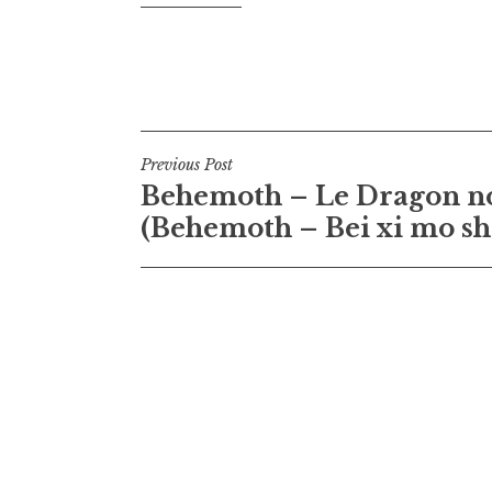
Navigation
Previous Post
Behemoth – Le Dragon n
de
(Behemoth – Bei xi mo sh
l’article