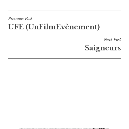
Navigation
Previous Post
UFE (UnFilmEvènement)
de
l’article
Next Post
Saigneurs