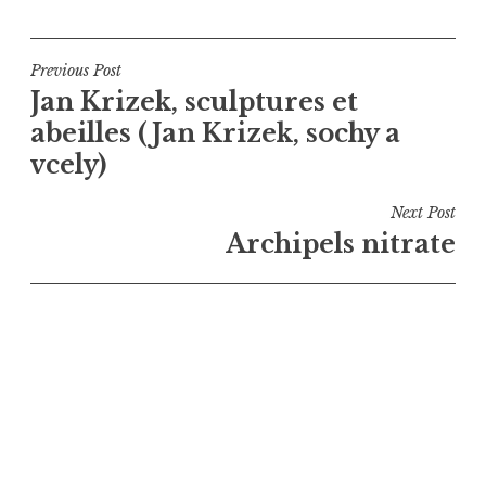
Navigation
Previous Post
Jan Krizek, sculptures et
de
abeilles (Jan Krizek, sochy a
l’article
vcely)
Next Post
Archipels nitrate