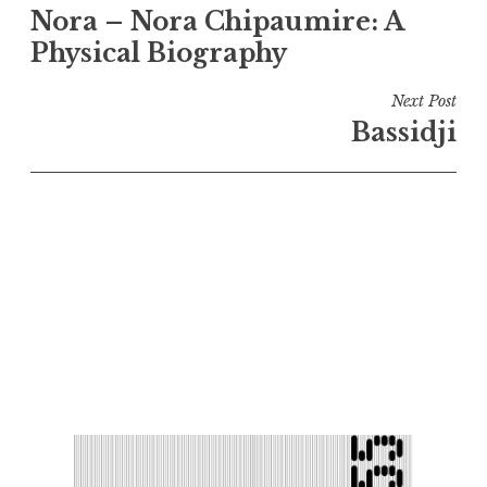
Nora – Nora Chipaumire: A
de
Physical Biography
l’article
Next Post
Bassidji