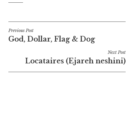
Navigation
Previous Post
God, Dollar, Flag & Dog
de
l’article
Next Post
Locataires (Ejareh neshini)