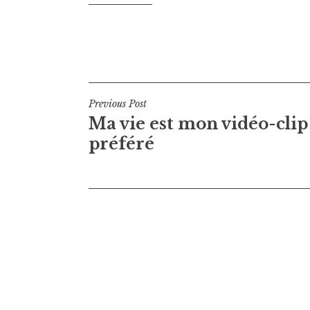
Navigation
Previous Post
Ma vie est mon vidéo-clip
de
préféré
l’article