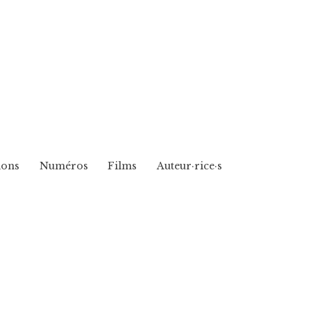
ions
Numéros
Films
Auteur·rice·s