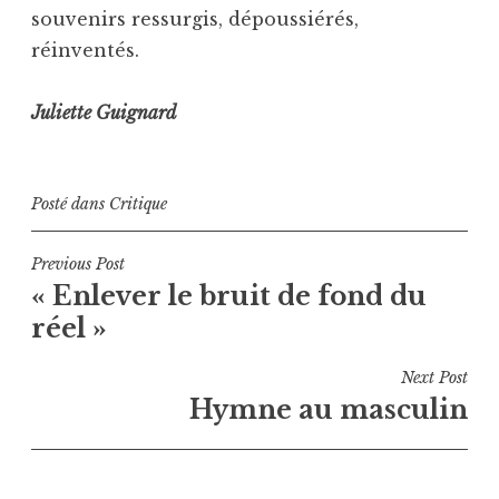
souvenirs ressurgis, dépoussiérés,
réinventés.
Juliette Guignard
Posté dans
Critique
Navigation
Previous Post
« Enlever le bruit de fond du
de
réel »
l’article
Next Post
Hymne au masculin