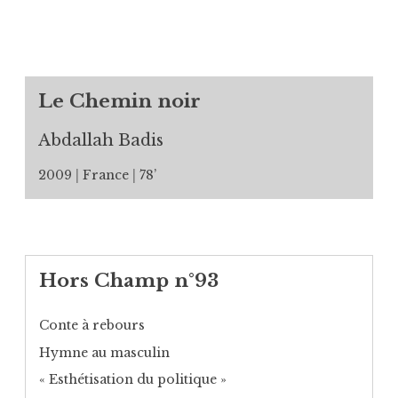
Le Chemin noir
Abdallah Badis
2009
France
78’
Hors Champ n°93
Conte à rebours
Hymne au masculin
« Esthétisation du politique »