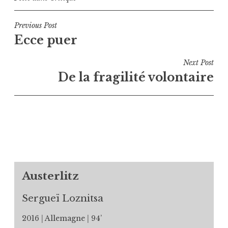
Navigation
Previous Post
Ecce puer
de
l’article
Next Post
De la fragilité volontaire
Austerlitz
Sergueï Loznitsa
2016
Allemagne
94’