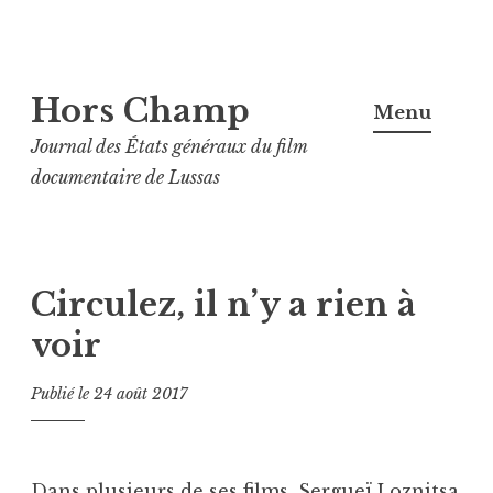
Aller
Hors Champ
au
Menu
contenu
Journal des États généraux du film
principal
documentaire de Lussas
Circulez, il n’y a rien à
voir
Publié le
24 août 2017
Dans plusieurs de ses films, Sergueï Loznitsa