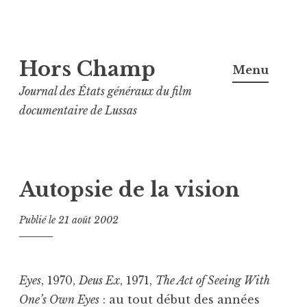
Aller
Hors Champ
au
Menu
contenu
Journal des États généraux du film
principal
documentaire de Lussas
Autopsie de la vision
Publié le
21 août 2002
Eyes
, 1970,
Deus Ex
, 1971,
The Act of Seeing With
One’s Own Eyes
: au tout début des années