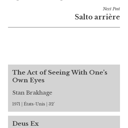
Next Post
Salto arrière
The Act of Seeing With One’s
Own Eyes
Stan Brakhage
1971
États-Unis
32’
Deus Ex