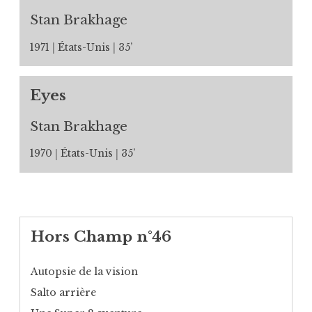
Stan Brakhage
1971
États-Unis
35’
Eyes
Stan Brakhage
1970
États-Unis
35’
Hors Champ n°46
Autopsie de la vision
Salto arrière