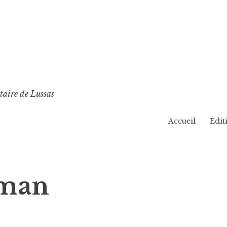
taire de Lussas
Accueil
Édit
hman