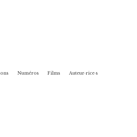
ions
Numéros
Films
Auteur·rice·s