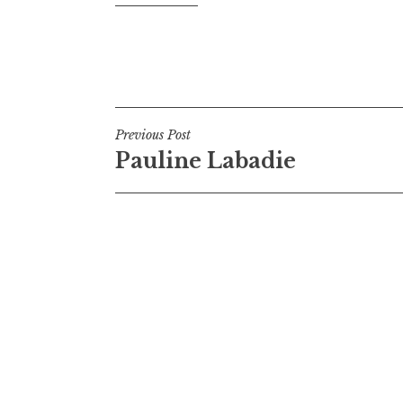
Navigation
Previous Post
Pauline Labadie
de
l’article