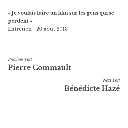
« Je voulais faire un film sur les gens qui se
perdent »
Entretien | 20 août 2013
Navigation
Previous Post
Pierre Commault
de
l’article
Next Post
Bénédicte Hazé