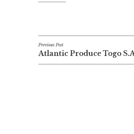
Navigation
Previous Post
Atlantic Produce Togo S.A
de
l’article