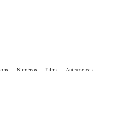
ions
Numéros
Films
Auteur·rice·s