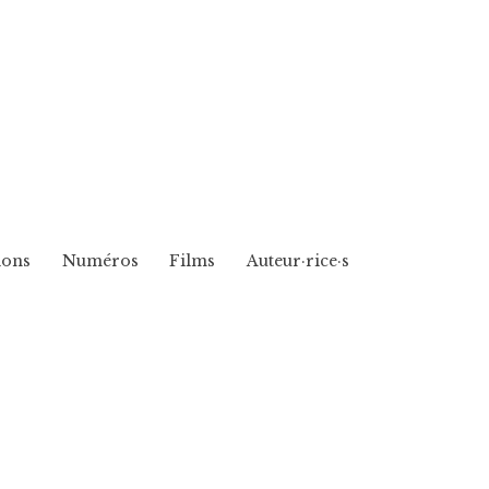
ions
Numéros
Films
Auteur·rice·s