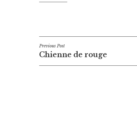
Navigation
Previous Post
Chienne de rouge
de
l’article