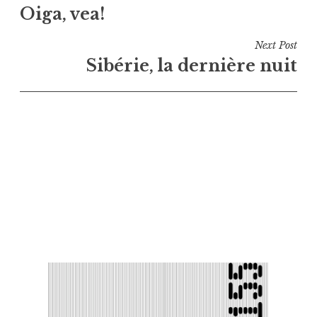
Oiga, vea!
de
l’article
Next Post
Sibérie, la dernière nuit