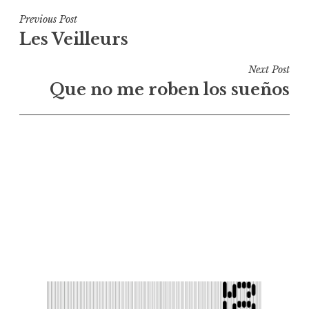
Navigation
Previous Post
Les Veilleurs
de
l’article
Next Post
Que no me roben los sueños