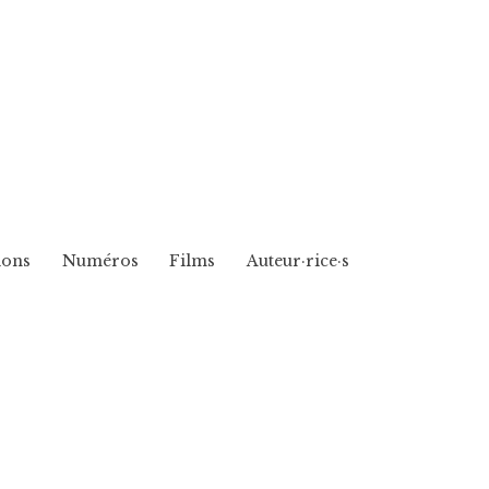
ions
Numéros
Films
Auteur·rice·s