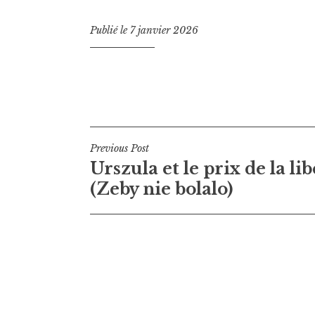
Publié le
7 janvier 2026
Navigation
Previous Post
Urszula et le prix de la li
de
(Zeby nie bolalo)
l’article