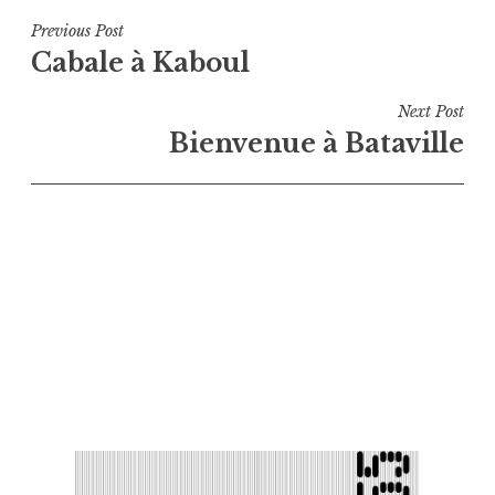
Navigation
Previous Post
Cabale à Kaboul
de
l’article
Next Post
Bienvenue à Bataville