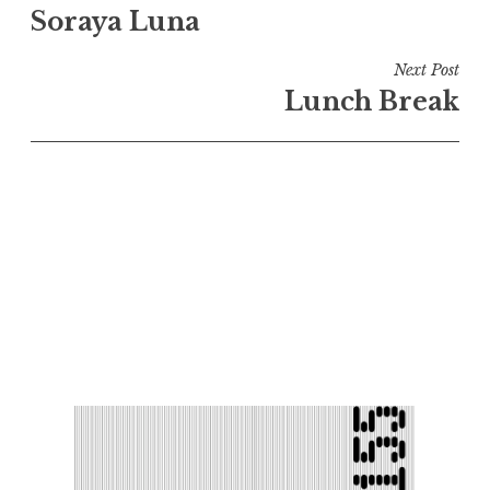
Soraya Luna
de
l’article
Next Post
Lunch Break