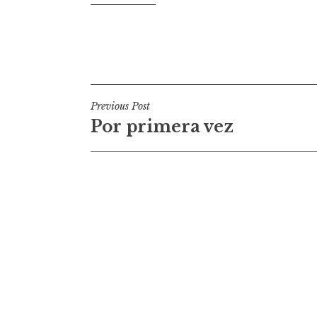
Navigation
Previous Post
Por primera vez
de
l’article