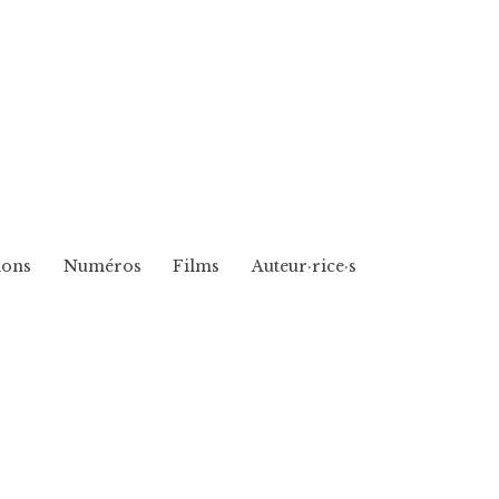
ions
Numéros
Films
Auteur·rice·s