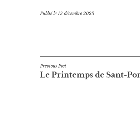
Publié le
13 décembre 2025
Navigation
Previous Post
Le Printemps de Sant-Po
de
l’article