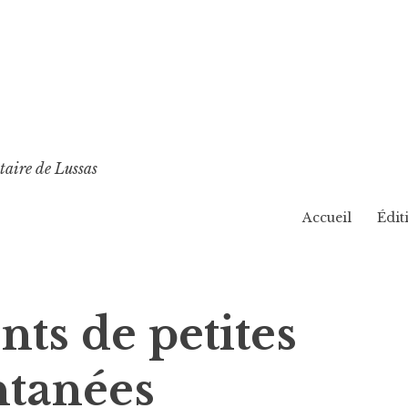
taire de Lussas
Accueil
Édit
ts de petites
ntanées