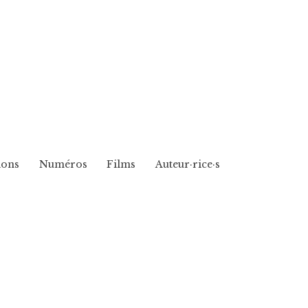
ions
Numéros
Films
Auteur·rice·s