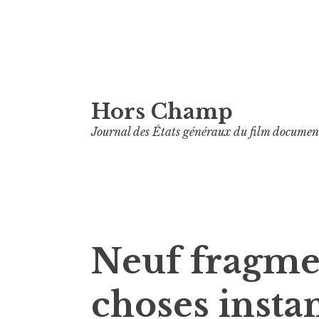
Aller
Hors Champ
au
contenu
Journal des États généraux du film documen
principal
Neuf fragmen
choses insta