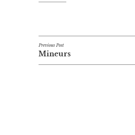
Navigation
Previous Post
Mineurs
de
l’article