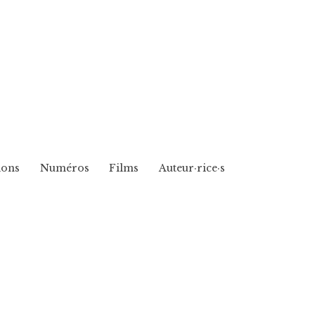
ions
Numéros
Films
Auteur·rice·s