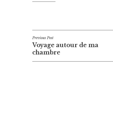
Navigation
Previous Post
Voyage autour de ma
de
chambre
l’article