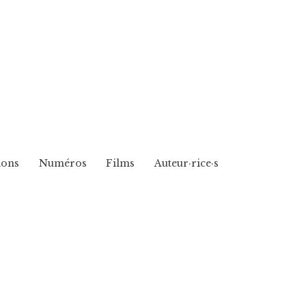
ions
Numéros
Films
Auteur·rice·s