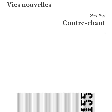
Vies nouvelles
de
l’article
Next Post
Contre-chant