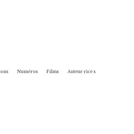
ions
Numéros
Films
Auteur·rice·s