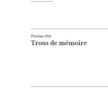
Navigation
Previous Post
Trous de mémoire
de
l’article