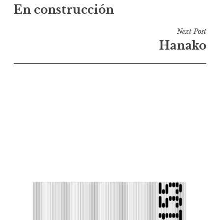
En construcción
de
l’article
Next Post
Hanako