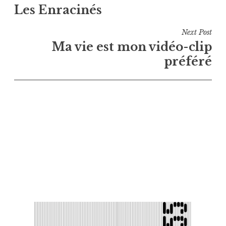
Les Enracinés
de
l’article
Next Post
Ma vie est mon vidéo-clip
préféré