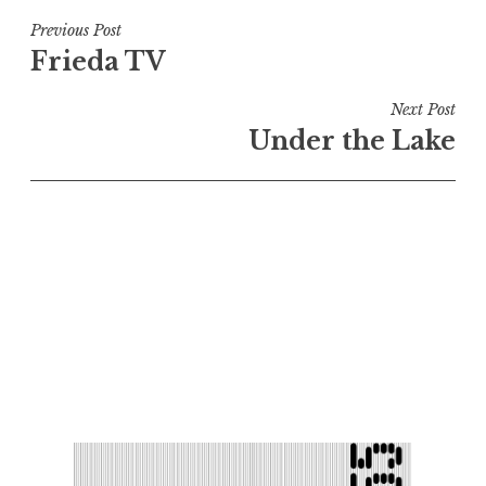
Navigation
Previous Post
Frieda TV
de
l’article
Next Post
Under the Lake