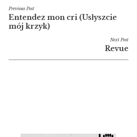
Navigation
Previous Post
Entendez mon cri (Usłyszcie
de
mój krzyk)
l’article
Next Post
Revue