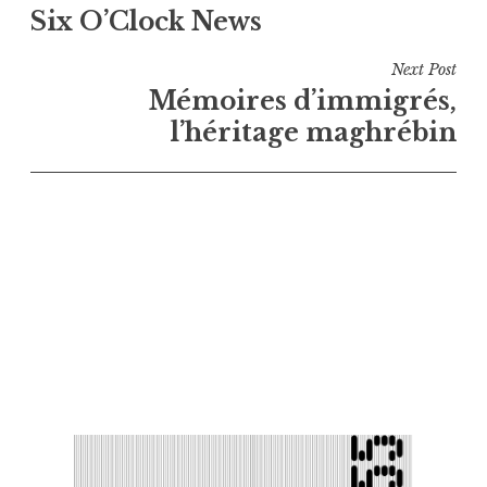
Six O’Clock News
de
l’article
Next Post
Mémoires d’immigrés,
l’héritage maghrébin