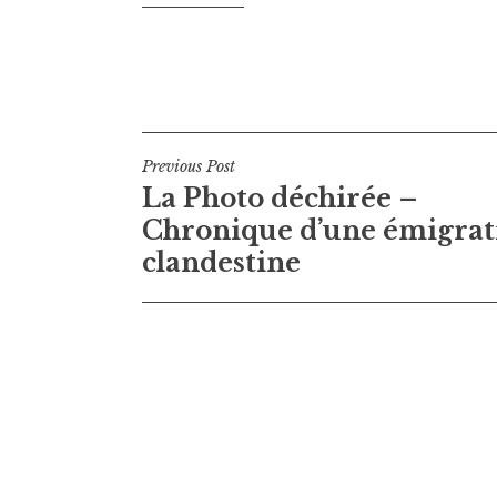
Navigation
Previous Post
La Photo déchirée –
de
Chronique d’une émigrat
l’article
clandestine