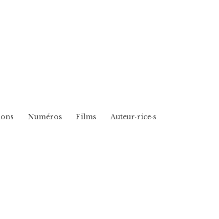
ions
Numéros
Films
Auteur·rice·s